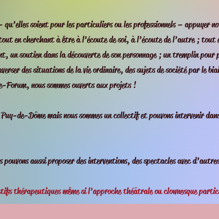
 qu’elles soient pour les particuliers ou les professionnels – appuyer no
out en cherchant à être à l’écoute de soi, à l’écoute de l’autre ; tout
, un soutien dans la découverte de son personnage ; un tremplin pour 
erser des situations de la vie ordinaire, des sujets de société par le bi
e-Forum, nous sommes ouverts aux projets !
 le Puy-de-Dôme mais nous sommes un collectif et pouvons intervenir da
s pouvons aussi proposer des interventions, des spectacles avec d’autre
tifs thérapeutiques même si l’approche théâtrale ou clownesque partic